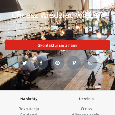
Chcesz wiedzieć więcej?
Zapraszamy do kontaktu
Skontaktuj się z nami
Na skróty
Uczelnia
Rekrutacja
O nas
Studenci
Władze uczelni