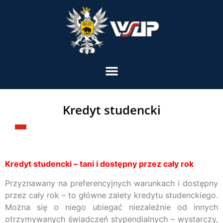
Kredyt studencki
Kredyt studencki – tani i dostępny przez cały rok
Przyznawany na preferencyjnych warunkach i dostępny
przez cały rok – to główne zalety kredytu studenckiego.
Można się o niego ubiegać niezależnie od innych
otrzymywanych świadczeń stypendialnych – wystarczy,